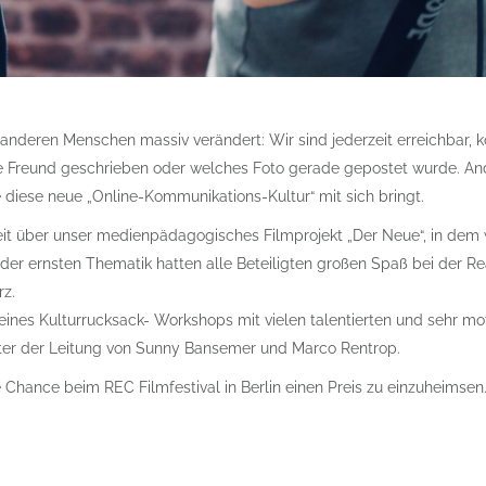
 anderen Menschen massiv verändert: Wir sind jederzeit erreichbar, 
e Freund geschrieben oder welches Foto gerade gepostet wurde. And
e diese neue „Online-Kommunikations-Kultur“ mit sich bringt.
t über unser medienpädagogisches Filmprojekt „Der Neue“, in dem 
r ernsten Thematik hatten alle Beteiligten großen Spaß bei der Rea
rz.
nes Kulturrucksack- Workshops mit vielen talentierten und sehr mot
ter der Leitung von Sunny Bansemer und Marco Rentrop.
Chance beim REC Filmfestival in Berlin einen Preis zu einzuheimsen.