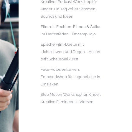
Kreativer Podcast Workshop für
Kinder: Ein Tag voller Stimmen,
Sounds und Ideen
Filmreif! Fechten, Filmen & Action
im Herbstferien Filmcamp Jojo
Epische Film-Duelle mit
Lichtschwert und Degen – Action
trifft Schauspielkunst
Fake-Fotos entlarven:
Fotoworkshop für Jugendliche in
Dinslaken
Stop Motion Workshop für Kinder:
Kreative Filmideen in Viersen