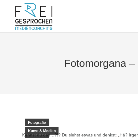
Fotomorgana – 
Fotografie
Kunst & Medien
Kennst du das…?!? Du siehst etwas und denkst: „Hä? Irge