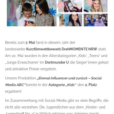
Bereits zum
7. Mal
fand in diesem Jahr der
landesweite
Kurzfilmwettbewerb DrehMOMENTE NRW
statt.
Am 20. Mai wurden in den Alterskategorien „Kids“, „Teens“ und
„Junge Erwachsene“ im
Dortmunder U
die Sieger*innen gekürt
und attraktive Preise vergeben.
Unsere Produktion
„Einmal Influencer und zurück – Social
Media ABC“
konnte in der
Kategorie „Kids“
den
2. Platz
ergattern!
Im Zusammenhang mit Social-Media gibt es viele Begriffe, die
nicht alle verstehen. Die Jugendlichen aus dem „Kinder- und
Jugendtreff No. 7“ in Willich erklären was dahinter steckt.